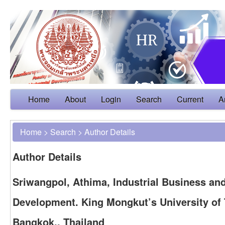
Home
About
Login
Search
Current
A
Home
>
Search
>
Author Details
Author Details
Sriwangpol, Athima, Industrial Business a
Development. King Mongkut’s University of
Bangkok., Thailand