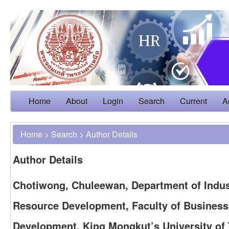
Home
About
Login
Search
Current
A
Home
>
Search
>
Author Details
Author Details
Chotiwong, Chuleewan, Department of Indu
Resource Development, Faculty of Business 
Development, King Mongkut’s University of