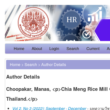
Home
About
Login
Search
Current
A
Home
>
Search
>
Author Details
Author Details
Choopakar, Manas, <p>Chia Meng Rice Mill C
Thailand.</p>
Vol 2, No 3 (2022): September - December
- บทความวิชา