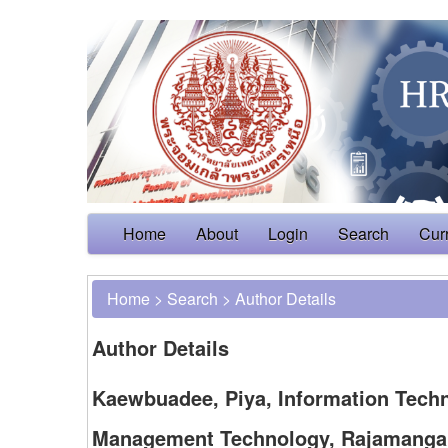
Home
About
Login
Search
Cur
Home
>
Search
>
Author Details
Author Details
Kaewbuadee, Piya, Information Techn
Management Technology, Rajamangala