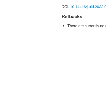
ของอุตสาหกรรมสิ่งทอและเค
DOI:
10.14416/j.bid.2022.
มหาวิทยาลัยธนบุรี, 11(26).
Refbacks
[2] จิราพร คำประพัฒน์ แล
ผูกพันองค์กรของพนักงานฝ่า
There are currently no 
วารสารวิจัยและนวัตกรรม 
กรุงเทพมหานคร, 1(2).
[3] พจนา โฉมเผือก และคณะ
ต่องานและความเชื่ออำนา
คุณภาพของผลงาน กรณีศึกษ
[4] Krejcie, R.V. and Mor
Size for Research Activiti
Measurement, 30, 607-610
[5] Rhodes, S. R. (1983). 
Attitudes and Behavior: A
Psychological Bulletin, 93
https://doi.org/10.1037/0
[6] จุฑารัตน์ เอื้ออำนวย. 
แอคทีฟ พริ้นท์