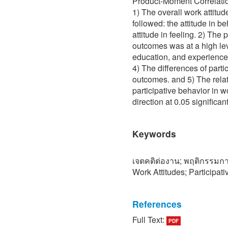
Product-Moment Correlatio
1) The overall work attitu
followed: the attitude in be
attitude in feeling. 2) The 
outcomes was at a high lev
education, and experience 
4) The differences of parti
outcomes. and 5) The rela
participative behavior in w
direction at 0.05 significant
Keywords
เจตคติต่องาน; พฤติกรรมก
Work Attitudes; Participa
References
Full Text:
PDF
[1] อนุพงษ์ อินฟ้าแสง. (25