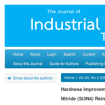
Home
About
Login
Search
Current
A
About the Journal
Guide for Authors
Publishing 
Home
>
Vol 20, No 2 (2
Show about the authors
Hardness Improveme
Nitride (Si3N4) Rei