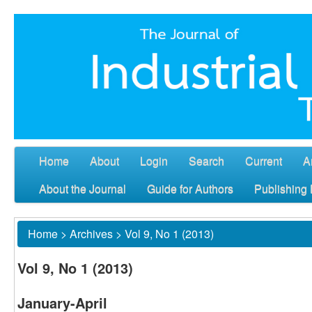
Home
About
Login
Search
Current
A
About the Journal
Guide for Authors
Publishing 
Home
>
Archives
>
Vol 9, No 1 (2013)
Vol 9, No 1 (2013)
January-April