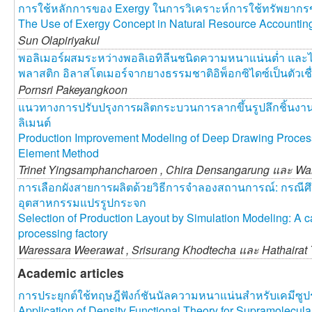
การใช้หลักการของ Exergy ในการวิเคราะห์การใช้ทรัพยาก
The Use of Exergy Concept in Natural Resource Accounting
Sun Olapiriyakul
พอลิเมอร์ผสมระหว่างพอลิเอทิลีนชนิดความหนาแน่นต่ำ และ
พลาสติก อิลาสโตเมอร์จากยางธรรมชาติอิพ็อกซิไดซ์เป็นตัวเ
Pornsri Pakeyangkoon
แนวทางการปรับปรุงการผลิตกระบวนการลากขึ้นรูปลึกชิ้นงาน
ลิเมนต์
Production Improvement Modeling of Deep Drawing Process fo
Element Method
Trinet Yingsamphancharoen ,
Chira Densangarung และ
Wal
การเลือกผังสายการผลิตด้วยวิธีการจำลองสถานการณ์: กรณี
อุตสาหกรรมแปรรูปกระจก
Selection of Production Layout by Simulation Modeling: A c
processing factory
Waressara Weerawat ,
Srisurang Khodtecha และ
Hathairat
Academic articles
การประยุกต์ใช้ทฤษฎีฟังก์ชันนัลความหนาแน่นสำหรับเคมีซูป
Application of Density Functional Theory for Supramolecul