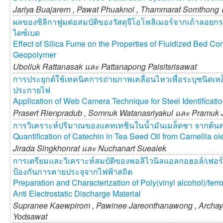
Jariya Buajarern ,
Pawat Phuaknoi ,
Thammarat Somthong
ผลของซิลิกาฟูมต่อสมบัติของวัสดุจีโอโพลิเมอร์จากเถ้าลอย
ไดซ์เบด
Effect of Silica Fume on the Properties of Fluidized Bed C
Geopolymer
Ubolluk Rattanasak และ
Pattanapong Paisitsrisawat
การประยุกต์ใช้เทคนิคการถ่ายภาพเคลื่อนไหวเพื่อระบุชนิดเ
ประกายไฟ
Application of Web Camera Technique for Steel Identificati
Prasert Rienpradub ,
Somnuk Watanasriyakul และ
Pramuk J
การวิเคราะห์ปริมาณของแคทเทชินในน้ำมันเมล็ดชา จากต้นค
Quantification of Catechin in Tea Seed Oil from Camellia ole
Jirada Singkhonrat และ
Nuchanart Suealek
การเตรียมและวิเคราะห์สมบัติของพอลิไวนิลแอลกอฮอล์/เฟอร์โรฟ
ป้องกันการคายประจุจากไฟฟ้าสถิต
Preparation and Characterization of Poly(vinyl alcohol)/ferr
Anti Electrostatic Discharge Material
Supranee Kaewpirom ,
Pawinee Jareonthanawong ,
Archay
Yodsawat