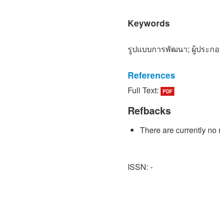
Keywords
รูปแบบการพัฒนา; ผู้ประก
References
Full Text:
PDF
[1] Plant Standard and Cer
(Standard Operating Proce
Refbacks
Available: http://www.gap
2017]. (in Thai)
There are currently no 
[2] Office of The Nationa
Board, "National Strategic
ISSN: -
2008. [Online]. Available: 
th/library/book/746. [Acce
[3] Planning Division, De