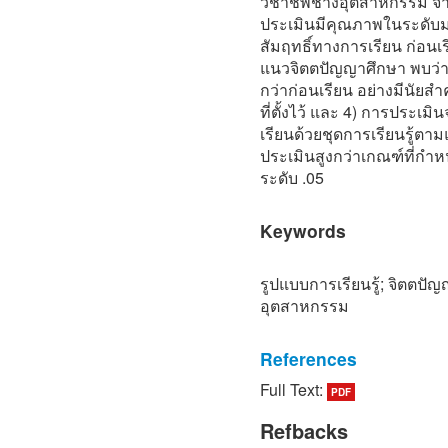
วิชาชีพช่างอุตสาหกรรม จาก
ประเมินมีคุณภาพในระดับมา
สัมฤทธิ์ทางการเรียน ก่อนเ
แนวจิตตปัญญาศึกษา พบว่า 
กว่าก่อนเรียน อย่างมีนัยสํ
ที่ตั้งไว้ และ 4) การประเ
เรียนด้วยชุดการเรียนรู้ต
ประเมินสูงกว่าเกณฑ์ที่กําห
ระดับ .05
Keywords
รูปแบบการเรียนรู้; จิตตปั
อุตสาหกรรม
References
Full Text:
PDF
[1] Mongkon Ratchabutr. (2
dual vocational education
Refbacks
technician program : a case