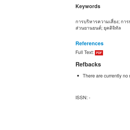
Keywords
การบริหารความเสี่ยง; การ
ส่วนยานยนต์; ยุคดิจิทัล
References
Full Text:
PDF
[1] Office of the Nationa
Council, "Framework of th
Refbacks
Development Plan, Rev.13 
Sustainable Thailand," Of
There are currently no 
Social Development Counci
https://bit.ly/3jZQjRF. [Acc
[2] Office of Small and Me
ISSN: -
and Action Plan for SME 
Research and Consultancy 
Available: https: //bit.ly/
Thai)