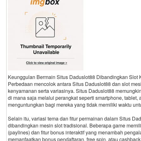
Keunggulan Bermain Situs Daduslot88 Dibandingkan Slot 
Perbedaan mencolok antara Situs Daduslot88 dan slot mesi
kenyamanan serta variasinya. Situs Daduslot88 memungki
di mana saja melalui perangkat seperti smartphone, tablet, a
menguntungkan bagi mereka yang tidak memiliki waktu untu
Selain itu, variasi tema dan fitur permainan dalam Situs Da
dibandingkan mesin slot tradisional. Beberapa game memil
(paylines) dan fitur bonus interaktif yang menambah penga
memanfaatkan bonus pendaftaran, free spin, atau cashback 