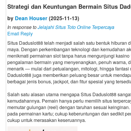
Strategi dan Keuntungan Bermain Situs Dad
by
Dean Houser
(2025-11-13)
In response to
Jelajahi Situs Toto Online Terpercaya
Email Reply
Situs Daduslot88 telah menjadi salah satu bentuk hiburan di
maya. Dengan perkembangan teknologi dan kemudahan akses
menikmati permainan slot tanpa harus mengunjungi kasino 
pengalaman bermain yang menyenangkan, penuh warna, da
menarik — mulai dari petualangan, mitologi, hingga fantasi 
Daduslot88 juga memberikan peluang besar untuk mendapat
berbagai jenis bonus, jackpot, dan fitur spesial yang tersed
Salah satu alasan utama mengapa Situs Daduslot88 sangat
kemudahannya. Pemain hanya perlu memilih situs terperca
memutar gulungan (reel) dengan taruhan sesuai keinginan. T
pada permainan kartu; cukup keberuntungan dan sedikit p
cukup untuk merasakan keseruannya.