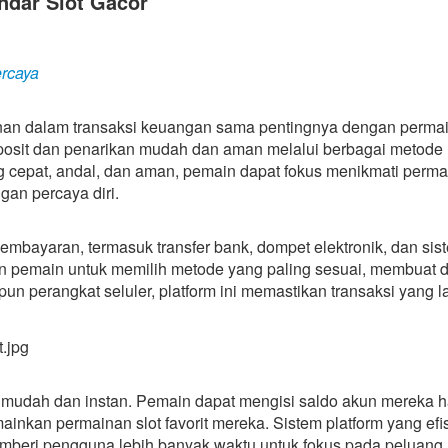
ndar Slot Gacor
ercaya
nan dalam transaksi keuangan sama pentingnya dengan permai
posit dan penarikan mudah dan aman melalui berbagai metode
g cepat, andal, dan aman, pemain dapat fokus menikmati perm
gan percaya diri.
bayaran, termasuk transfer bank, dompet elektronik, dan sis
kan pemain untuk memilih metode yang paling sesuai, membuat d
un perangkat seluler, platform ini memastikan transaksi yang l
 mudah dan instan. Pemain dapat mengisi saldo akun mereka 
nkan permainan slot favorit mereka. Sistem platform yang efi
emberi pengguna lebih banyak waktu untuk fokus pada peluang