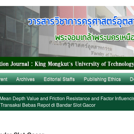
rent
Archives
Editorial Staffs
Publishing Ethics
D
Mean Depth Value and Friction Resistance and Factor Influenci
 Transaksi Bebas Repot di Bandar Slot Gacor