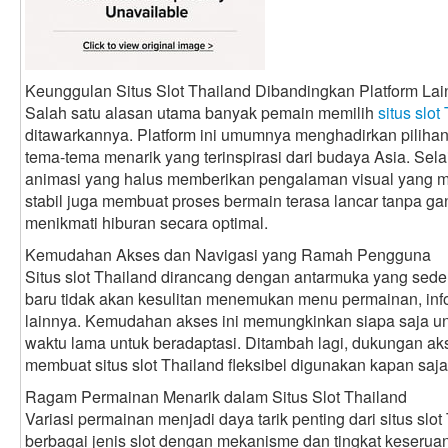
Keunggulan Situs Slot Thailand Dibandingkan Platform Lai
Salah satu alasan utama banyak pemain memilih
situs slot
ditawarkannya. Platform ini umumnya menghadirkan pilihan
tema-tema menarik yang terinspirasi dari budaya Asia. Selain
animasi yang halus memberikan pengalaman visual yang 
stabil juga membuat proses bermain terasa lancar tanpa g
menikmati hiburan secara optimal.
Kemudahan Akses dan Navigasi yang Ramah Pengguna
Situs slot Thailand dirancang dengan antarmuka yang se
baru tidak akan kesulitan menemukan menu permainan, inf
lainnya. Kemudahan akses ini memungkinkan siapa saja un
waktu lama untuk beradaptasi. Ditambah lagi, dukungan ak
membuat situs slot Thailand fleksibel digunakan kapan saja
Ragam Permainan Menarik dalam Situs Slot Thailand
Variasi permainan menjadi daya tarik penting dari situs s
berbagai jenis slot dengan mekanisme dan tingkat keseruan 