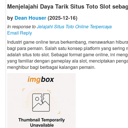
Menjelajahi Daya Tarik Situs Toto Slot seb
by
Dean Houser
(2025-12-16)
In response to
Jelajahi Situs Toto Online Terpercaya
Email Reply
Industri game online terus berkembang, menawarkan hibur
bagi para pemain. Salah satu konsep platform yang sering
adalah situs toto slot. Sebagai format game online, ini m
yang familiar dengan gameplay ala slot, menciptakan pen
menghibur bagi berbagai kalangan pemain.