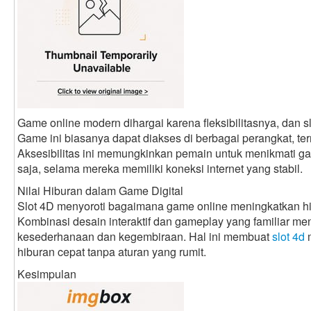
Game online modern dihargai karena fleksibilitasnya, dan sl
Game ini biasanya dapat diakses di berbagai perangkat, t
Aksesibilitas ini memungkinkan pemain untuk menikmati g
saja, selama mereka memiliki koneksi internet yang stabil.
Nilai Hiburan dalam Game Digital
Slot 4D menyoroti bagaimana game online meningkatkan hibu
Kombinasi desain interaktif dan gameplay yang familiar m
kesederhanaan dan kegembiraan. Hal ini membuat
slot 4d
m
hiburan cepat tanpa aturan yang rumit.
Kesimpulan