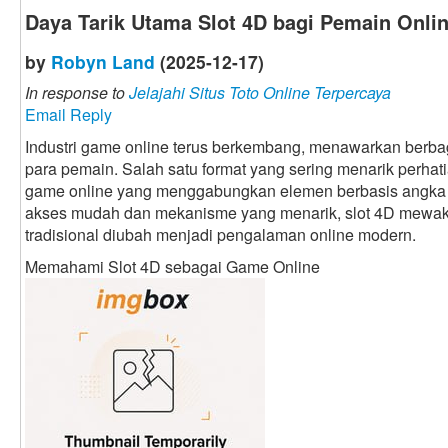
Daya Tarik Utama Slot 4D bagi Pemain Onli
by
Robyn Land
(2025-12-17)
In response to
Jelajahi Situs Toto Online Terpercaya
Email Reply
Industri game online terus berkembang, menawarkan berbag
para pemain. Salah satu format yang sering menarik perhat
game online yang menggabungkan elemen berbasis angka 
akses mudah dan mekanisme yang menarik, slot 4D mewaki
tradisional diubah menjadi pengalaman online modern.
Memahami Slot 4D sebagai Game Online