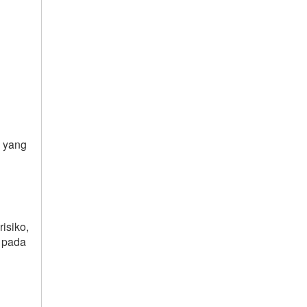
i yang
isiko,
i pada