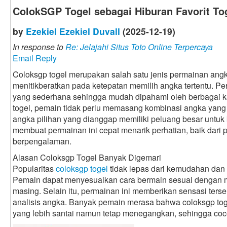
ColokSGP Togel sebagai Hiburan Favorit To
by
Ezekiel Ezekiel Duvall
(2025-12-19)
In response to
Re: Jelajahi Situs Toto Online Terpercaya
Email Reply
Coloksgp togel merupakan salah satu jenis permainan angk
menitikberatkan pada ketepatan memilih angka tertentu. P
yang sederhana sehingga mudah dipahami oleh berbagai 
togel, pemain tidak perlu memasang kombinasi angka yang 
angka pilihan yang dianggap memiliki peluang besar untuk
membuat permainan ini cepat menarik perhatian, baik dar
berpengalaman.
Alasan Coloksgp Togel Banyak Digemari
Popularitas
coloksgp togel
tidak lepas dari kemudahan dan f
Pemain dapat menyesuaikan cara bermain sesuai dengan 
masing. Selain itu, permainan ini memberikan sensasi terse
analisis angka. Banyak pemain merasa bahwa coloksgp t
yang lebih santai namun tetap menegangkan, sehingga coco