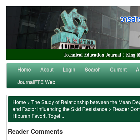
Home
About
Login
Search
Current
A
JournalFTE Web
Home
>
The Study of Relationship between the Mean Dep
and Factor Influencing the Skid Resistance
>
Reader Co
Hiburan Favorit Togel...
Reader Comments