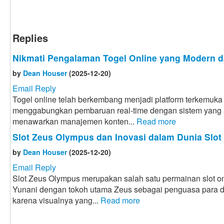
Replies
Nikmati Pengalaman Togel Online yang Modern
by
Dean Houser
(2025-12-20)
Email Reply
Togel online telah berkembang menjadi platform terkemuka
menggabungkan pembaruan real-time dengan sistem yang a
menawarkan manajemen konten...
Read more
Slot Zeus Olympus dan Inovasi dalam Dunia Slot
by
Dean Houser
(2025-12-20)
Email Reply
Slot Zeus Olympus merupakan salah satu permainan slot onli
Yunani dengan tokoh utama Zeus sebagai penguasa para de
karena visualnya yang...
Read more