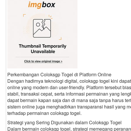
Perkembangan Coloksgp Togel di Platform Online
Dengan hadirnya teknologi digital, coloksgp togel kini dapat
online yang modern dan user-friendly. Platform tersebut bi
stabil, transaksi cepat, serta informasi permainan yang l
dapat bermain kapan saja dan di mana saja tanpa harus terik
sistem online juga menghadirkan transparansi hasil yang
terhadap permainan coloksgp togel.
Strategi yang Sering Digunakan dalam Coloksgp Togel
Dalam bermain coloksgp togel, strategi memegang peranan