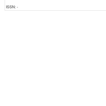
ISSN: -