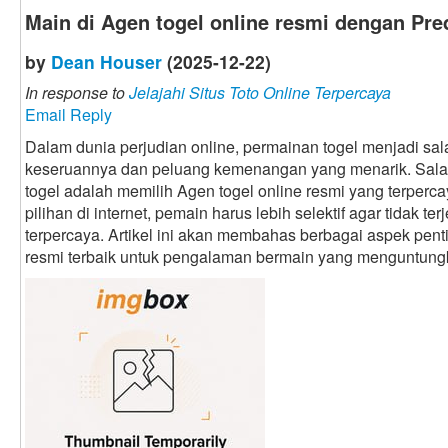
Main di Agen togel online resmi dengan Pre
by
Dean Houser
(2025-12-22)
In response to
Jelajahi Situs Toto Online Terpercaya
Email Reply
Dalam dunia perjudian online, permainan togel menjadi sal
keseruannya dan peluang kemenangan yang menarik. Salah 
togel adalah memilih Agen togel online resmi yang terpe
pilihan di internet, pemain harus lebih selektif agar tidak t
terpercaya. Artikel ini akan membahas berbagai aspek pent
resmi terbaik untuk pengalaman bermain yang menguntung