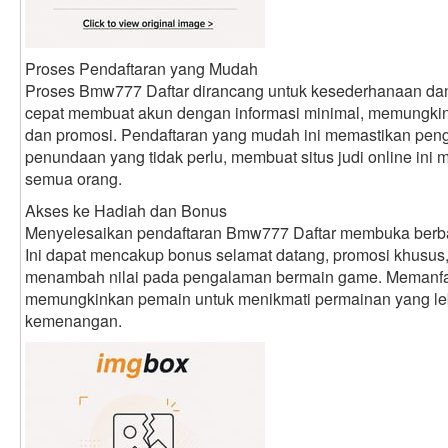
Proses Pendaftaran yang Mudah
Proses Bmw777 Daftar dirancang untuk kesederhanaan da
cepat membuat akun dengan informasi minimal, memungki
dan promosi. Pendaftaran yang mudah ini memastikan pen
penundaan yang tidak perlu, membuat situs judi online in
semua orang.
Akses ke Hadiah dan Bonus
Menyelesaikan pendaftaran Bmw777 Daftar membuka berba
Ini dapat mencakup bonus selamat datang, promosi khusus, d
menambah nilai pada pengalaman bermain game. Memanfaatk
memungkinkan pemain untuk menikmati permainan yang le
kemenangan.