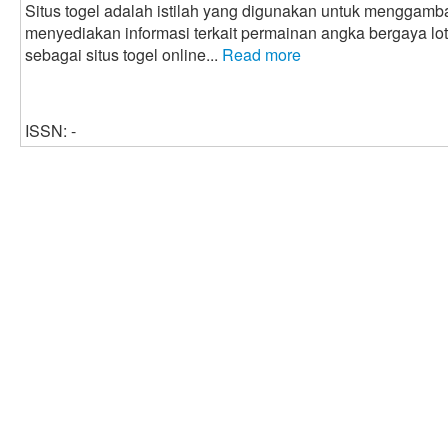
Situs togel adalah istilah yang digunakan untuk menggamba
menyediakan informasi terkait permainan angka bergaya loter
sebagai situs togel online...
Read more
ISSN: -