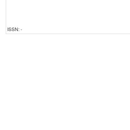
ISSN: -