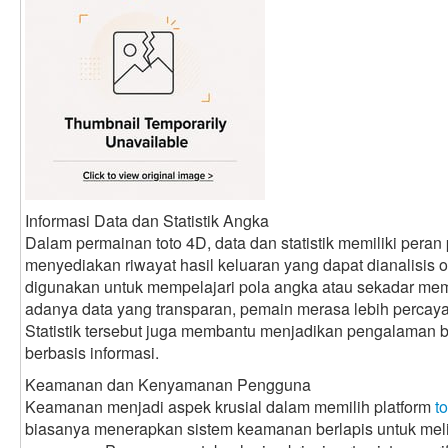
Informasi Data dan Statistik Angka
Dalam permainan toto 4D, data dan statistik memiliki peran
menyediakan riwayat hasil keluaran yang dapat dianalisis ol
digunakan untuk mempelajari pola angka atau sekadar mem
adanya data yang transparan, pemain merasa lebih percaya
Statistik tersebut juga membantu menjadikan pengalaman be
berbasis informasi.
Keamanan dan Kenyamanan Pengguna
Keamanan menjadi aspek krusial dalam memilih platform
t
biasanya menerapkan sistem keamanan berlapis untuk melin