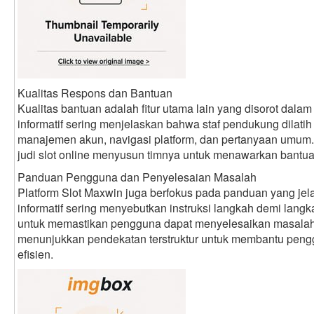
Kualitas Respons dan Bantuan
Kualitas bantuan adalah fitur utama lain yang disorot dalam
informatif sering menjelaskan bahwa staf pendukung dilat
manajemen akun, navigasi platform, dan pertanyaan umum.
judi slot online menyusun timnya untuk menawarkan bantua
Panduan Pengguna dan Penyelesaian Masalah
Platform Slot Maxwin juga berfokus pada panduan yang je
informatif sering menyebutkan instruksi langkah demi langk
untuk memastikan pengguna dapat menyelesaikan masalah seca
menunjukkan pendekatan terstruktur untuk membantu peng
efisien.