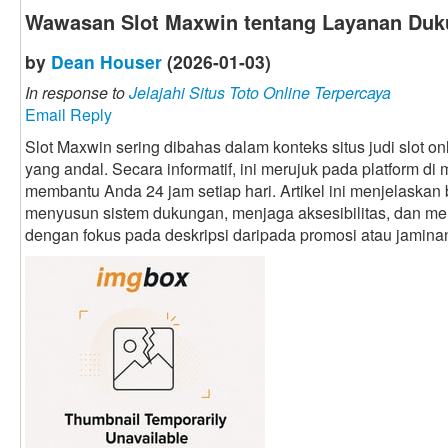
Wawasan Slot Maxwin tentang Layanan Duk
by
Dean Houser
(2026-01-03)
In response to
Jelajahi Situs Toto Online Terpercaya
Email Reply
Slot Maxwin sering dibahas dalam konteks situs judi slot 
yang andal. Secara informatif, ini merujuk pada platform d
membantu Anda 24 jam setiap hari. Artikel ini menjelaskan
menyusun sistem dukungan, menjaga aksesibilitas, dan me
dengan fokus pada deskripsi daripada promosi atau jaminan