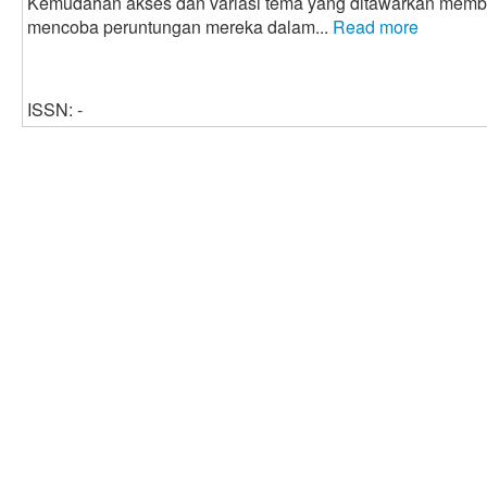
Kemudahan akses dan variasi tema yang ditawarkan membua
mencoba peruntungan mereka dalam...
Read more
ISSN: -