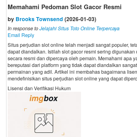
Memahami Pedoman Slot Gacor Resmi
by
Brooks Townsend
(2026-01-03)
In response to
Jelajahi Situs Toto Online Terpercaya
Email Reply
Situs perjudian slot online telah menjadi sangat populer, t
dapat diandalkan. Istilah slot gacor resmi sering digunakan
secara resmi dan dipercaya oleh pemain. Memahami apa 
bereputasi dari platform yang tidak dapat diandalkan sang
permainan yang adil. Artikel ini membahas bagaimana lisens
mendefinisikan situs perjudian slot online yang dapat diper
Lisensi dan Verifikasi Hukum