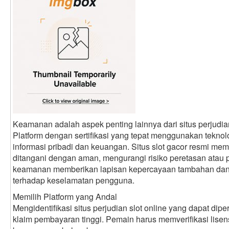
Keamanan adalah aspek penting lainnya dari situs perjudian
Platform dengan sertifikasi yang tepat menggunakan teknol
informasi pribadi dan keuangan. Situs slot gacor resmi m
ditangani dengan aman, mengurangi risiko peretasan atau p
keamanan memberikan lapisan kepercayaan tambahan dan
terhadap keselamatan pengguna.
Memilih Platform yang Andal
Mengidentifikasi situs perjudian slot online yang dapat dip
klaim pembayaran tinggi. Pemain harus memverifikasi lisensi,