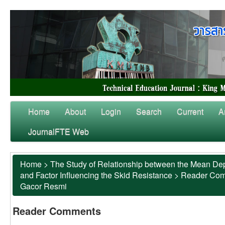
Home
About
Login
Search
Current
A
JournalFTE Web
Home
>
The Study of Relationship between the Mean Dep
and Factor Influencing the Skid Resistance
>
Reader Co
Gacor Resmi
Reader Comments