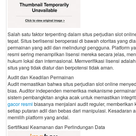
Salah satu faktor terpenting dalam situs perjudian slot onli
tepat. Situs berlisensi beroperasi di bawah otoritas yang 
permainan yang adil dan melindungi pengguna. Platform yang
resmi sering menampilkan lisensi mereka secara jelas, 
hukum lokal dan internasional. Memverifikasi lisensi adala
situs yang tidak diatur dan berpotensi tidak aman.
Audit dan Keadilan Permainan
Audit memastikan bahwa situs perjudian slot online menye
bias. Auditor independen memeriksa mekanisme permainan
sistem pembangkitan angka acak untuk memastikan integrita
gacor resmi
biasanya menjalani audit reguler, memberika
setiap putaran adil dan bebas dari manipulasi. Kesadaran
memilih platform yang andal.
Sertifikasi Keamanan dan Perlindungan Data