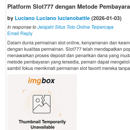
Platform Slot777 dengan Metode Pembayara
by
Luciano Luciano lucianobattle
(2026-01-03)
In response to
Jelajahi Situs Toto Online Terpercaya
Email Reply
Dalam dunia permainan slot online, kenyamanan dan keam
dengan kualitas permainan. Slot777 telah mendapatkan pop
menawarkan proses deposit dan penarikan dana yang mud
metode pembayaran yang tersedia, pemain dapat mengelo
sambil fokus menikmati permainan slot favorit mereka tanpa