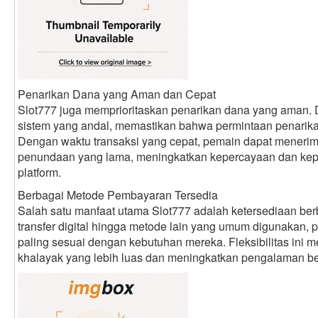
Penarikan Dana yang Aman dan Cepat
Slot777 juga memprioritaskan penarikan dana yang aman. 
sistem yang andal, memastikan bahwa permintaan penarika
Dengan waktu transaksi yang cepat, pemain dapat mener
penundaan yang lama, meningkatkan kepercayaan dan kep
platform.
Berbagai Metode Pembayaran Tersedia
Salah satu manfaat utama Slot777 adalah ketersediaan ber
transfer digital hingga metode lain yang umum digunakan, 
paling sesuai dengan kebutuhan mereka. Fleksibilitas ini 
khalayak yang lebih luas dan meningkatkan pengalaman b