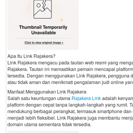
Apa Itu Link Rajakera?
Link Rajakera mengacu pada tautan web resmi yang mengar
Rajakera. Tautan ini memastikan pemain mencapai platform 
tersedia. Dengan menggunakan Link Rajakera, pengguna da
atau tidak aman dan menikmati pengalaman judi online yang
Manfaat Menggunakan Link Rajakera
Salah satu keuntungan utama
Rajakera Link
adalah kenya
platform dengan cepat tanpa langkah-langkah yang rumit. Ta
mendukung berbagai perangkat, termasuk smartphone dan d
menjadi lebih fleksibel. Link Rajakera juga membantu menj
domain utama sementara tidak tersedia.