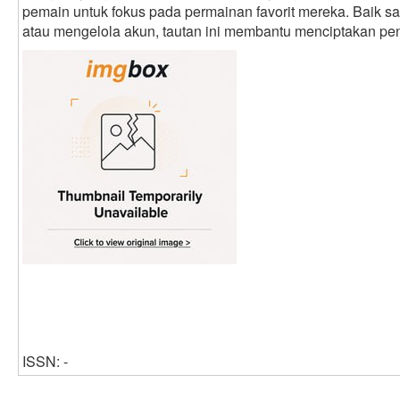
pemain untuk fokus pada permainan favorit mereka. Baik s
atau mengelola akun, tautan ini membantu menciptakan p
ISSN: -