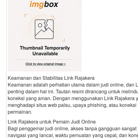
Keamanan dan Stabilitas Link Rajakera
Keamanan adalah perhatian utama dalam judi online, dan 
penting dalam hal ini. Tautan resmi dirancang untuk meli
koneksi yang aman. Dengan menggunakan Link Rajakera ya
menghadapi situs web palsu, upaya phishing, atau koneksi
permainan.
Link Rajakera untuk Pemain Judi Online
Bagi penggemar judi online, akses tanpa gangguan sangat
navigasi yang lancar, waktu pemuatan yang cepat, dan kon