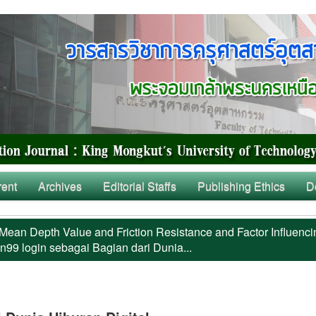
rent
Archives
Editorial Staffs
Publishing Ethics
D
Mean Depth Value and Friction Resistance and Factor Influenci
n99 login sebagai Bagian dari Dunia...