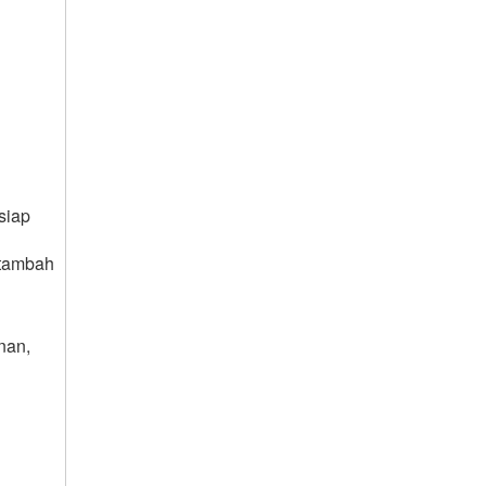
siap
 tambah
nan,