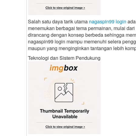
Salah satu daya tarik utama
nagaspin99 login
adal
menemukan berbagai tema permainan, mulai dari 
dirancang dengan konsep berbeda sehingga mem
nagaspin99 login mampu memenuhi selera pengg
maupun yang menginginkan tantangan lebih komp
Teknologi dan Sistem Pendukung