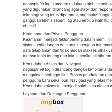
nagaspin99 login modern didukung oleh teknologi
yang digunakan dirancang agar stabil dan respon
teknologi yang terus diperbarui, nagaspin99 lo
gangguan teknis seperti lag atau error. Selain i
objektif.
Keamanan dan Privasi Pengguna
Keamanan menjadi faktor penting dalam memilih 
sistem perlindungan data untuk menjaga informas
data tetap aman dan tidak mudah diakses pihak 
merasa lebih tenang dan fokus menikmati hiburan 
Kemudahan Akses dan Navigasi
nagaspin99 login dirancang dengan tampilan ant
mengakses berbagai fitur. Proses pendaftaran da
pengguna baru sekalipun. Navigasi yang jelas 
Kemudahan akses ini menjadi salah satu alasan m
Layanan dan Dukungan Pengguna