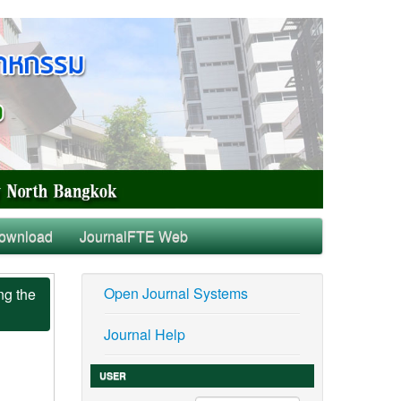
ownload
JournalFTE Web
Open Journal Systems
ng the
Journal Help
USER