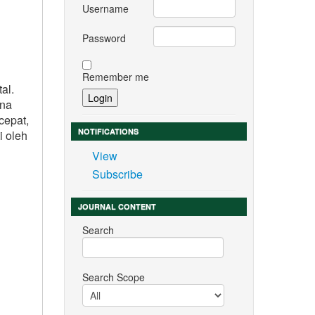
Username
Password
Remember me
al.
una
cepat,
NOTIFICATIONS
i oleh
View
Subscribe
JOURNAL CONTENT
Search
Search Scope