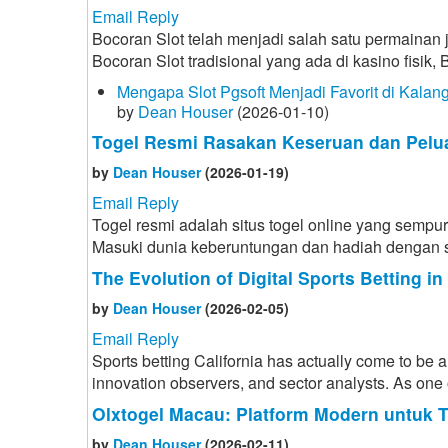
Email Reply
Bocoran Slot telah menjadi salah satu permainan j
Bocoran Slot tradisional yang ada di kasino fisik,
Mengapa Slot Pgsoft Menjadi Favorit di Kalan
by
Dean Houser
(2026-01-10)
Togel Resmi Rasakan Keseruan dan Pel
by
Dean Houser
(2026-01-19)
Email Reply
Togel resmi adalah situs togel online yang semp
Masuki dunia keberuntungan dan hadiah dengan sit
The Evolution of Digital Sports Betting in
by
Dean Houser
(2026-02-05)
Email Reply
Sports betting California has actually come to be 
innovation observers, and sector analysts. As one o
Olxtogel Macau: Platform Modern untuk 
by
Dean Houser
(2026-02-11)