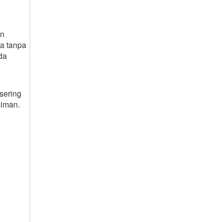
an
a tanpa
da
sering
siman.