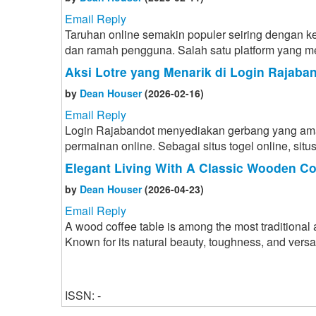
Email Reply
Taruhan online semakin populer seiring dengan k
dan ramah pengguna. Salah satu platform yang men
Aksi Lotre yang Menarik di Login Rajaba
by
Dean Houser
(2026-02-16)
Email Reply
Login Rajabandot menyediakan gerbang yang am
permainan online. Sebagai situs togel online, si
Elegant Living With A Classic Wooden Co
by
Dean Houser
(2026-04-23)
Email Reply
A wood coffee table is among the most traditional 
Known for its natural beauty, toughness, and versati
ISSN: -