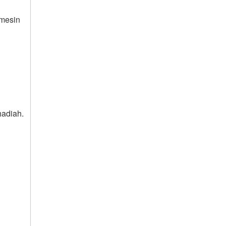
 mesin
hadiah.