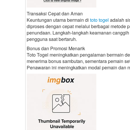
Transaksi Cepat dan Aman
Keuntungan utama bermain di
toto togel
adalah si
diproses dengan cepat melalui berbagai metode
penundaan. Langkah-langkah keamanan canggih me
pengguna saat bertaruh.
Bonus dan Promosi Menarik
Toto Togel meningkatkan pengalaman bermain d
menerima bonus sambutan, sementara pemain seti
Penawaran ini meningkatkan modal pemain dan 