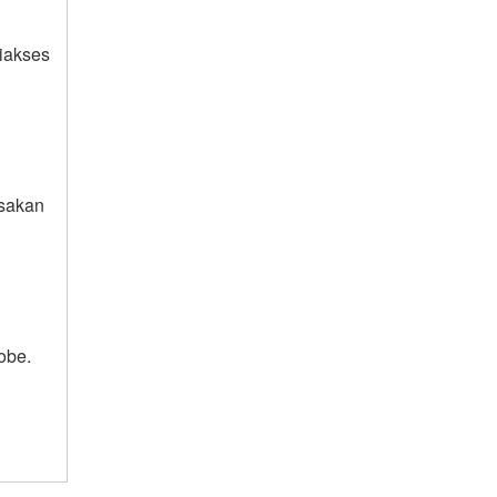
diakses
asakan
obe.