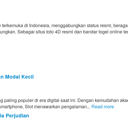
ine terkemuka di Indonesia, menggabungkan status resmi, berag
ngkan. Sebagai situs toto 4D resmi dan bandar togel online ter
n Modal Kecil
ng paling populer di era digital saat ini. Dengan kemudahan aks
n smartphone, Slot menawarkan pengalaman...
Read more
a Perjudian