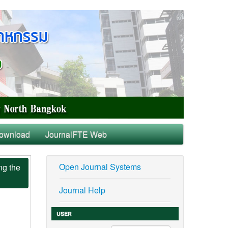
ownload
JournalFTE Web
Open Journal Systems
ng the
Journal Help
USER