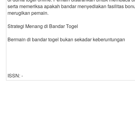
serta memeriksa apakah bandar menyediakan fasilitas bonu
merugikan pemain.
Strategi Menang di Bandar Togel
Bermain di bandar togel bukan sekadar keberuntungan
ISSN: -