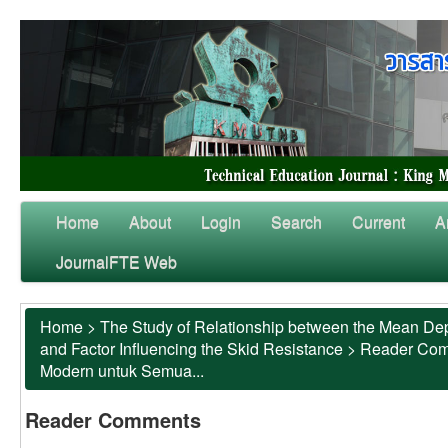
Home
About
Login
Search
Current
A
JournalFTE Web
Home
>
The Study of Relationship between the Mean Dep
and Factor Influencing the Skid Resistance
>
Reader Co
Modern untuk Semua...
Reader Comments