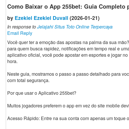
Como Baixar o App 255bet: Guia Completo p
by
Ezekiel Ezekiel Duvall
(2026-01-21)
In response to
Jelajahi Situs Toto Online Terpercaya
Email Reply
Você quer ter a emoção das apostas na palma da sua mão
para quem busca rapidez, notificações em tempo real e uma
aplicativo oficial, você pode apostar em esportes e jogar no
hora.
Neste guia, mostramos o passo a passo detalhado para você 
com total segurança.
Por que usar o Aplicativo 255bet?
Muitos jogadores preferem o app em vez do site mobile dev
Acesso Rápido: Entre na sua conta com apenas um toque ou