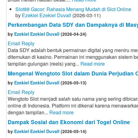
Slot88 Gacor: Rahasia Menang Mudah di Slot Online
by
Ezekiel Ezekiel Duvall
(2026-03-11)
Perkembangan Data SDY dan Dampaknya di Masy
by
Ezekiel Ezekiel Duvall
(2026-04-24)
Email Reply
Data SDY adalah bentuk permainan digital yang meniru mesi
ditemukan di kasino. Permainan ini menggunakan sistem b
tampilan gulungan (reels) yang...
Read more
Mengenal Wengtoto Slot dalam Dunia Perjudian 
by
Ezekiel Ezekiel Duvall
(2026-05-13)
Email Reply
Wengtoto Slot menjadi salah satu nama yang sering dibica
online di Indonesia. Platform ini dikenal karena menawarka
dengan tampilan...
Read more
Dampak Sosial dan Ekonomi dari Togel Online
by
Ezekiel Ezekiel Duvall
(2026-05-14)