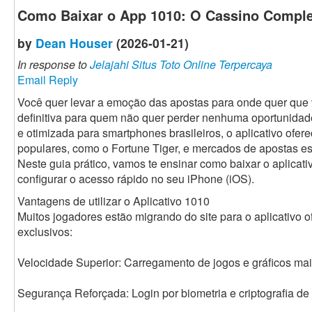
Como Baixar o App 1010: O Cassino Comple
by
Dean Houser
(2026-01-21)
In response to
Jelajahi Situs Toto Online Terpercaya
Email Reply
Você quer levar a emoção das apostas para onde quer que
definitiva para quem não quer perder nenhuma oportunidade
e otimizada para smartphones brasileiros, o aplicativo ofer
populares, como o Fortune Tiger, e mercados de apostas esp
Neste guia prático, vamos te ensinar como baixar o aplicat
configurar o acesso rápido no seu iPhone (iOS).
Vantagens de utilizar o Aplicativo 1010
Muitos jogadores estão migrando do site para o aplicativo o
exclusivos:
Velocidade Superior: Carregamento de jogos e gráficos ma
Segurança Reforçada: Login por biometria e criptografia de