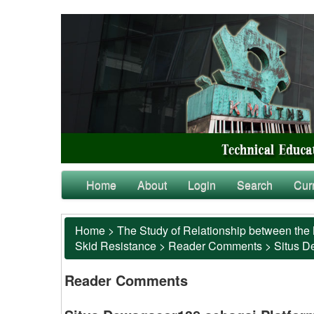
Home
About
Login
Search
Cur
Home
>
The Study of Relationship between the 
Skid Resistance
>
Reader Comments
>
Situs D
Reader Comments