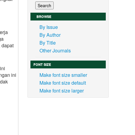
BROWSE
By Issue
erja
By Author
ga
By Title
a dapat
Other Journals
FONT SIZE
ini
gan ini
Make font size smaller
idak
Make font size default
Make font size larger