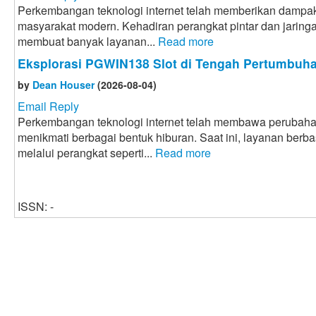
Perkembangan teknologi internet telah memberikan dampak 
masyarakat modern. Kehadiran perangkat pintar dan jaring
membuat banyak layanan...
Read more
Eksplorasi PGWIN138 Slot di Tengah Pertumbuhan
by
Dean Houser
(2026-08-04)
Email Reply
Perkembangan teknologi internet telah membawa perubaha
menikmati berbagai bentuk hiburan. Saat ini, layanan berb
melalui perangkat seperti...
Read more
ISSN: -