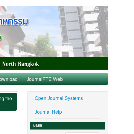
ownload
JournalFTE Web
Open Journal Systems
ng the
Journal Help
USER