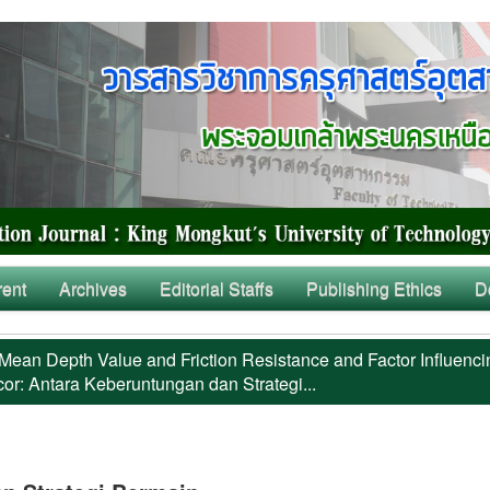
rent
Archives
Editorial Staffs
Publishing Ethics
D
Mean Depth Value and Friction Resistance and Factor Influenci
cor: Antara Keberuntungan dan Strategi...