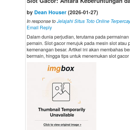
Slot Gacor: Antara Keberuntungan da
by
Dean Houser
(2026-01-27)
In response to
Jelajahi Situs Toto Online Terperca
Email Reply
Dalam dunia perjudian, terutama pada permainan sl
pemain. Slot gacor merujuk pada mesin slot atau
kemenangan besar. Artikel ini akan membahas berbaga
bermain, hingga tips untuk menemukan slot gacor