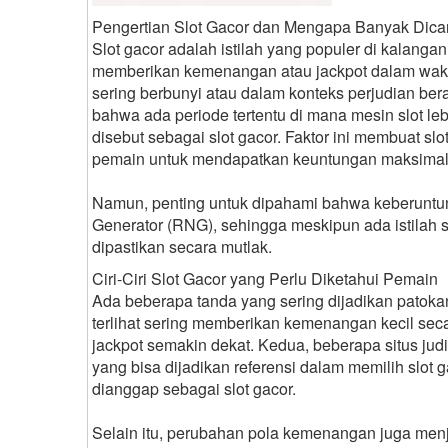
Pengertian Slot Gacor dan Mengapa Banyak Dicar
Slot gacor adalah istilah yang populer di kalang
memberikan kemenangan atau jackpot dalam waktu t
sering berbunyi atau dalam konteks perjudian be
bahwa ada periode tertentu di mana mesin slot l
disebut sebagai slot gacor. Faktor ini membuat s
pemain untuk mendapatkan keuntungan maksimal
Namun, penting untuk dipahami bahwa keberuntu
Generator (RNG), sehingga meskipun ada istilah s
dipastikan secara mutlak.
Ciri-Ciri Slot Gacor yang Perlu Diketahui Pemain
Ada beberapa tanda yang sering dijadikan patokan
terlihat sering memberikan kemenangan kecil sec
jackpot semakin dekat. Kedua, beberapa situs jud
yang bisa dijadikan referensi dalam memilih slot
dianggap sebagai slot gacor.
Selain itu, perubahan pola kemenangan juga menj