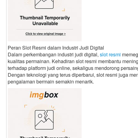
Peran Slot Resmi dalam Industri Judi Digital
Dalam perkembangan industri judi digital,
slot resmi
memegan
kualitas permainan. Kehadiran slot resmi membantu meni
terhadap platform judi online, sekaligus mendorong persai
Dengan teknologi yang terus diperbarui, slot resmi juga 
pengalaman bermain semakin menarik.