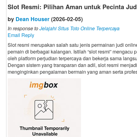
Slot Resmi: Pilihan Aman untuk Pecinta Jud
by
Dean Houser
(2026-02-05)
In response to
Jelajahi Situs Toto Online Terpercaya
Email Reply
Slot resmi merupakan salah satu jenis permainan judi onlin
pemain di berbagai kalangan. Istilah “slot resmi” mengacu
oleh platform perjudian terpercaya dan bekerja sama langs
Dengan sistem yang transparan dan adil, slot resmi menjad
menginginkan pengalaman bermain yang aman serta profes