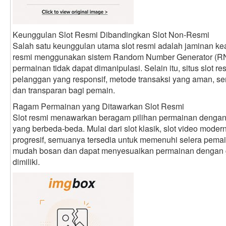
Keunggulan Slot Resmi Dibandingkan Slot Non-Resmi
Salah satu keunggulan utama slot resmi adalah jaminan k
resmi menggunakan sistem Random Number Generator (RNG)
permainan tidak dapat dimanipulasi. Selain itu, situs slo
pelanggan yang responsif, metode transaksi yang aman, ser
dan transparan bagi pemain.
Ragam Permainan yang Ditawarkan Slot Resmi
Slot resmi menawarkan beragam pilihan permainan dengan t
yang berbeda-beda. Mulai dari slot klasik, slot video moder
progresif, semuanya tersedia untuk memenuhi selera pemain
mudah bosan dan dapat menyesuaikan permainan dengan g
dimiliki.