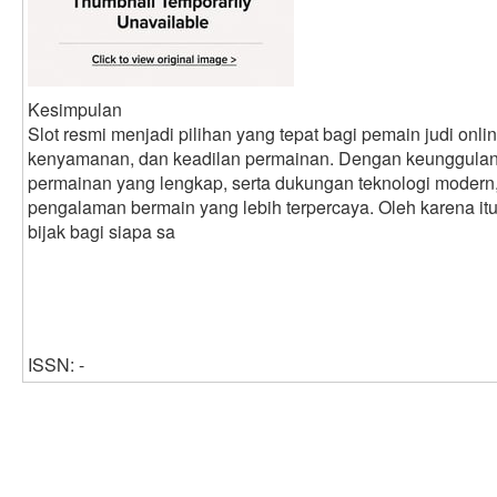
Kesimpulan
Slot resmi menjadi pilihan yang tepat bagi pemain judi o
kenyamanan, dan keadilan permainan. Dengan keunggulan s
permainan yang lengkap, serta dukungan teknologi modern
pengalaman bermain yang lebih terpercaya. Oleh karena itu
bijak bagi siapa sa
ISSN: -