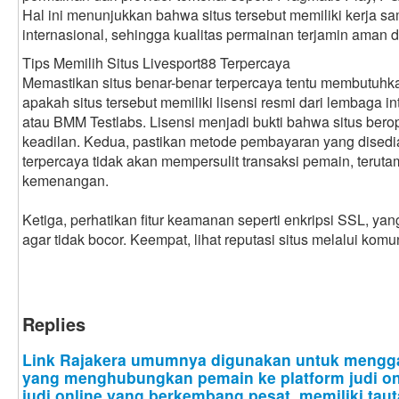
Hal ini menunjukkan bahwa situs tersebut memiliki kerja 
internasional, sehingga kualitas permainan terjamin aman 
Tips Memilih Situs Livesport88 Terpercaya
Memastikan situs benar-benar terpercaya tentu membutuhk
apakah situs tersebut memiliki lisensi resmi dari lembaga
atau BMM Testlabs. Lisensi menjadi bukti bahwa situs ber
keadilan. Kedua, pastikan metode pembayaran yang disedia
terpercaya tidak akan mempersulit transaksi pemain, terut
kemenangan.
Ketiga, perhatikan fitur keamanan seperti enkripsi SSL, ya
agar tidak bocor. Keempat, lihat reputasi situs melalui komu
Replies
Link Rajakera umumnya digunakan untuk mengga
yang menghubungkan pemain ke platform judi onl
judi online yang berkembang pesat, memiliki taut