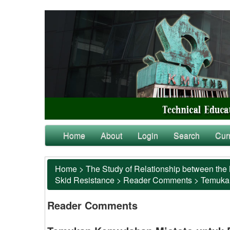
Home
About
Login
Search
Cur
Home
>
The Study of Relationship between the 
Skid Resistance
>
Reader Comments
>
Temuka
Reader Comments