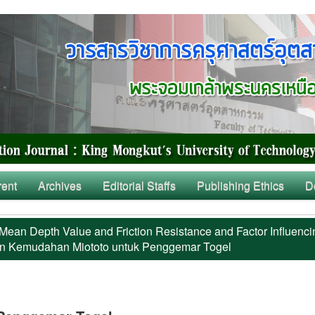
rent
Archives
Editorial Staffs
Publishing Ethics
D
Mean Depth Value and Friction Resistance and Factor Influenci
n Kemudahan Miototo untuk Penggemar Togel