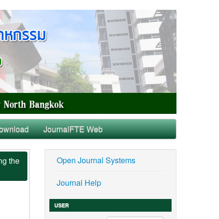
ownload
JournalFTE Web
Open Journal Systems
ng the
Journal Help
USER