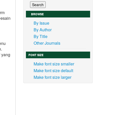
orm
BROWSE
Desain
By Issue
n
By Author
By Title
Other Journals
enu
n.
r yang
FONT SIZE
Make font size smaller
Make font size default
Make font size larger