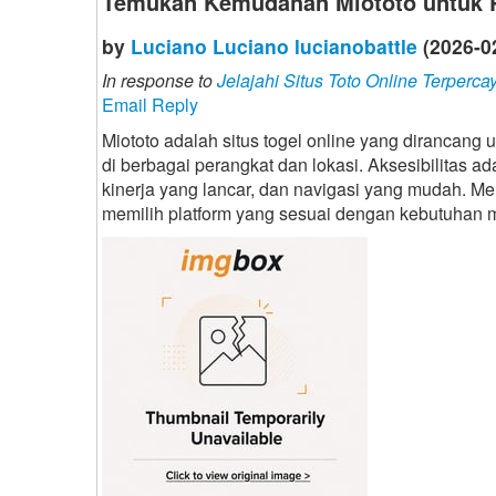
Temukan Kemudahan Miototo untuk 
by
Luciano Luciano lucianobattle
(2026-0
In response to
Jelajahi Situs Toto Online Terperca
Email Reply
Miototo adalah situs togel online yang dirancan
di berbagai perangkat dan lokasi. Aksesibilitas
kinerja yang lancar, dan navigasi yang mudah. Me
memilih platform yang sesuai dengan kebutuhan