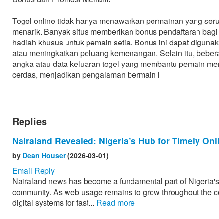
Togel online tidak hanya menawarkan permainan yang seru,
menarik. Banyak situs memberikan bonus pendaftaran bagi
hadiah khusus untuk pemain setia. Bonus ini dapat digun
atau meningkatkan peluang kemenangan. Selain itu, bebera
angka atau data keluaran togel yang membantu pemain me
cerdas, menjadikan pengalaman bermain l
Replies
Nairaland Revealed: Nigeria’s Hub for Timely On
by
Dean Houser
(2026-03-01)
Email Reply
Nairaland news has become a fundamental part of Nigeria's o
community. As web usage remains to grow throughout the co
digital systems for fast...
Read more