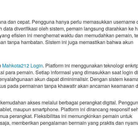
hana dan cepat. Pengguna hanya perlu memasukkan username 
h data diverifikasi oleh sistem, pemain langsung diarahkan ke
n yang efisien ini menghemat waktu dan memudahkan pemain, t
nan tanpa hambatan. Sistem ini juga memastikan bahwa akun
m
Mahkota212 Login
. Platform ini menggunakan teknologi enkrip
ksi para pemain. Setiap informasi yang dimasukkan saat login d
penyalahgunaan akun dapat diminimalisir. Dengan sistem keam
kus pada permainan tanpa khawatir akan ancaman keamanan di
kemudahan akses melalui berbagai perangkat digital. Penggu
ablet, maupun smartphone. Platform ini dirancang responsif se
emua perangkat. Fleksibilitas ini memungkinkan pemain untuk
saja, memberikan pengalaman bermain yang praktis dan nyam