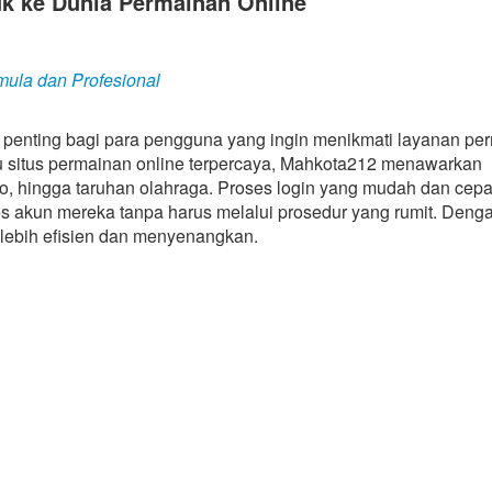
k ke Dunia Permainan Online
mula dan Profesional
penting bagi para pengguna yang ingin menikmati layanan pe
tu situs permainan online terpercaya, Mahkota212 menawarkan
sino, hingga taruhan olahraga. Proses login yang mudah dan cepa
akun mereka tanpa harus melalui prosedur yang rumit. Deng
lebih efisien dan menyenangkan.