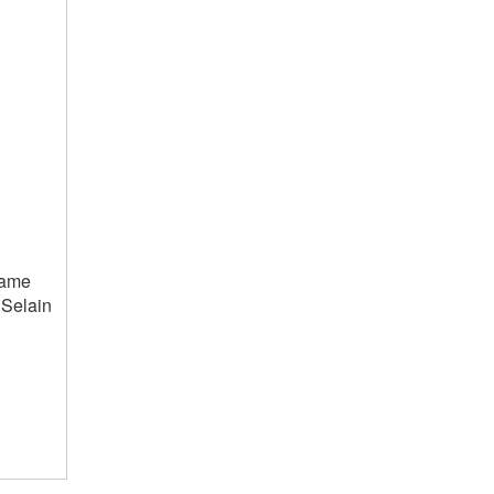
name
 Selain