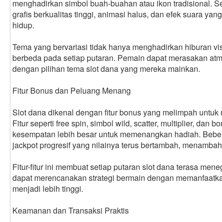
menghadirkan simbol buah-buahan atau ikon tradisional. 
grafis berkualitas tinggi, animasi halus, dan efek suara 
hidup.
Tema yang bervariasi tidak hanya menghadirkan hiburan vis
berbeda pada setiap putaran. Pemain dapat merasakan atm
dengan pilihan tema slot dana yang mereka mainkan.
Fitur Bonus dan Peluang Menang
Slot dana dikenal dengan fitur bonus yang melimpah untu
Fitur seperti free spin, simbol wild, scatter, multiplier, dan
kesempatan lebih besar untuk memenangkan hadiah. Beb
jackpot progresif yang nilainya terus bertambah, menambah
Fitur-fitur ini membuat setiap putaran slot dana terasa m
dapat merencanakan strategi bermain dengan memanfaatk
menjadi lebih tinggi.
Keamanan dan Transaksi Praktis