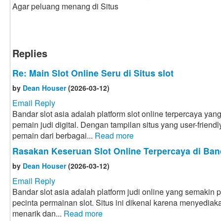
Agar peluang menang di Situs
Replies
Re: Main Slot Online Seru di Situs slot
by
Dean Houser
(2026-03-12)
Email Reply
Bandar slot asia adalah platform slot online terpercaya yan
pemain judi digital. Dengan tampilan situs yang user-frien
pemain dari berbagai...
Read more
Rasakan Keseruan Slot Online Terpercaya di Band
by
Dean Houser
(2026-03-12)
Email Reply
Bandar slot asia adalah platform judi online yang semakin 
pecinta permainan slot. Situs ini dikenal karena menyediaka
menarik dan...
Read more