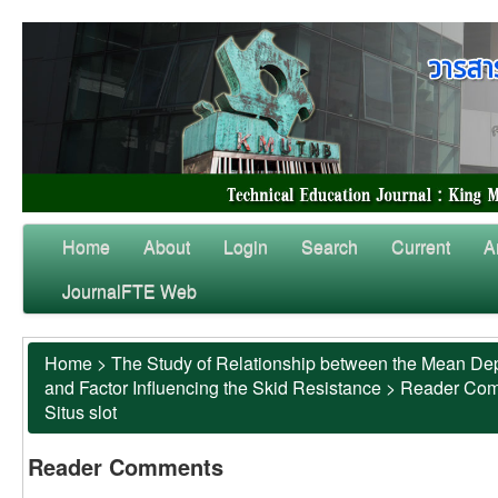
Home
About
Login
Search
Current
A
JournalFTE Web
Home
>
The Study of Relationship between the Mean Dep
and Factor Influencing the Skid Resistance
>
Reader Co
Situs slot
Reader Comments