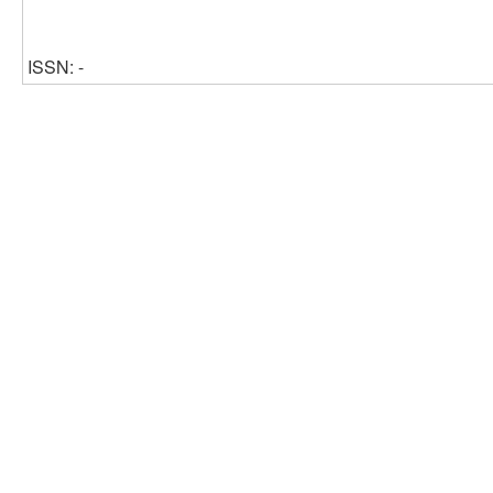
ISSN: -