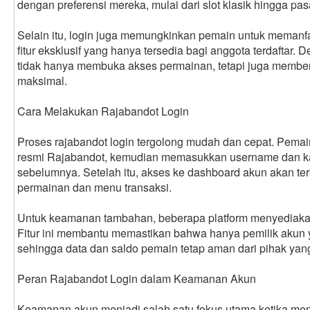
dengan preferensi mereka, mulai dari slot klasik hingga pas
Selain itu, login juga memungkinkan pemain untuk memanf
fitur eksklusif yang hanya tersedia bagi anggota terdaftar. 
tidak hanya membuka akses permainan, tetapi juga membe
maksimal.
Cara Melakukan Rajabandot Login
Proses rajabandot login tergolong mudah dan cepat. Pemai
resmi Rajabandot, kemudian memasukkan username dan kat
sebelumnya. Setelah itu, akses ke dashboard akun akan t
permainan dan menu transaksi.
Untuk keamanan tambahan, beberapa platform menyediakan f
Fitur ini membantu memastikan bahwa hanya pemilik akun 
sehingga data dan saldo pemain tetap aman dari pihak yan
Peran Rajabandot Login dalam Keamanan Akun
Keamanan akun menjadi salah satu fokus utama ketika memb