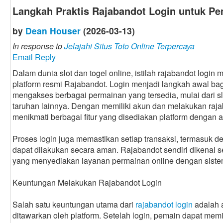
Langkah Praktis Rajabandot Login untuk Pe
by
Dean Houser
(2026-03-13)
In response to
Jelajahi Situs Toto Online Terpercaya
Email Reply
Dalam dunia slot dan togel online, istilah rajabandot logi
platform resmi Rajabandot. Login menjadi langkah awal bag
mengakses berbagai permainan yang tersedia, mulai dari sl
taruhan lainnya. Dengan memiliki akun dan melakukan raja
menikmati berbagai fitur yang disediakan platform dengan
Proses login juga memastikan setiap transaksi, termasuk 
dapat dilakukan secara aman. Rajabandot sendiri dikenal se
yang menyediakan layanan permainan online dengan siste
Keuntungan Melakukan Rajabandot Login
Salah satu keuntungan utama dari
rajabandot login
adalah a
ditawarkan oleh platform. Setelah login, pemain dapat memi