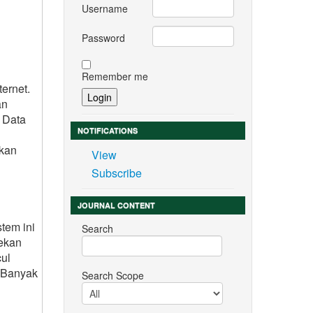
Username
Password
Remember me
ernet.
an
. Data
NOTIFICATIONS
ekan
View
Subscribe
JOURNAL CONTENT
tem ini
Search
nekan
ul
 Banyak
Search Scope