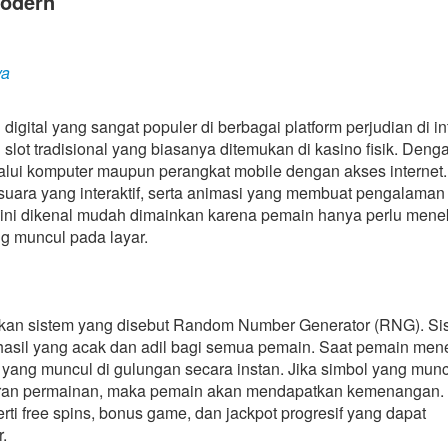
Modern
ya
gital yang sangat populer di berbagai platform perjudian di int
slot tradisional yang biasanya ditemukan di kasino fisik. Deng
lalui komputer maupun perangkat mobile dengan akses internet
uara yang interaktif, serta animasi yang membuat pengalaman
an ini dikenal mudah dimainkan karena pemain hanya perlu men
g muncul pada layar.
an sistem yang disebut Random Number Generator (RNG). Sis
asil yang acak dan adil bagi semua pemain. Saat pemain me
yang muncul di gulungan secara instan. Jika simbol yang munc
turan permainan, maka pemain akan mendapatkan kemenangan.
i free spins, bonus game, dan jackpot progresif yang dapat
.