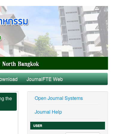
ownload
JournalFTE Web
Open Journal Systems
ng the
Journal Help
USER