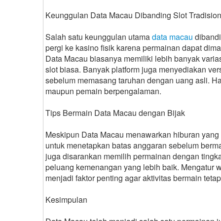
Keunggulan Data Macau Dibanding Slot Tradision
Salah satu keunggulan utama
data macau
dibandi
pergi ke kasino fisik karena permainan dapat dimai
Data Macau biasanya memiliki lebih banyak varias
slot biasa. Banyak platform juga menyediakan ve
sebelum memasang taruhan dengan uang asli. Hal
maupun pemain berpengalaman.
Tips Bermain Data Macau dengan Bijak
Meskipun Data Macau menawarkan hiburan yang m
untuk menetapkan batas anggaran sebelum bermain
juga disarankan memilih permainan dengan tingka
peluang kemenangan yang lebih baik. Mengatur w
menjadi faktor penting agar aktivitas bermain tet
Kesimpulan