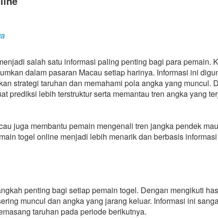
line
ya
menjadi salah satu informasi paling penting bagi para pemain. 
umkan dalam pasaran Macau setiap harinya. Informasi ini dig
kan strategi taruhan dan memahami pola angka yang muncul.
rediksi lebih terstruktur serta memantau tren angka yang ter
macau juga membantu pemain mengenali tren jangka pendek ma
ain togel online menjadi lebih menarik dan berbasis informasi
angkah penting bagi setiap pemain togel. Dengan mengikuti has
ering muncul dan angka yang jarang keluar. Informasi ini sanga
masang taruhan pada periode berikutnya.