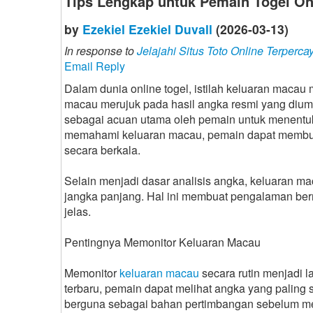
Tips Lengkap untuk Pemain Togel On
by
Ezekiel Ezekiel Duvall
(2026-03-13)
In response to
Jelajahi Situs Toto Online Terperca
Email Reply
Dalam dunia online togel, istilah keluaran macau 
macau merujuk pada hasil angka resmi yang dium
sebagai acuan utama oleh pemain untuk menentu
memahami keluaran macau, pemain dapat membuat p
secara berkala.
Selain menjadi dasar analisis angka, keluaran 
jangka panjang. Hal ini membuat pengalaman berm
jelas.
Pentingnya Memonitor Keluaran Macau
Memonitor
keluaran macau
secara rutin menjadi l
terbaru, pemain dapat melihat angka yang paling s
berguna sebagai bahan pertimbangan sebelum me