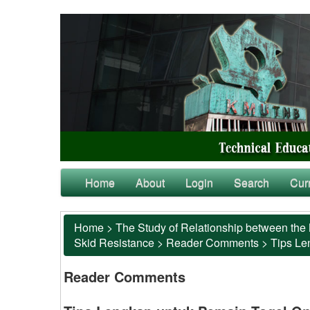
Home
About
Login
Search
Cur
Home
>
The Study of Relationship between the 
Skid Resistance
>
Reader Comments
>
Tips Le
Reader Comments