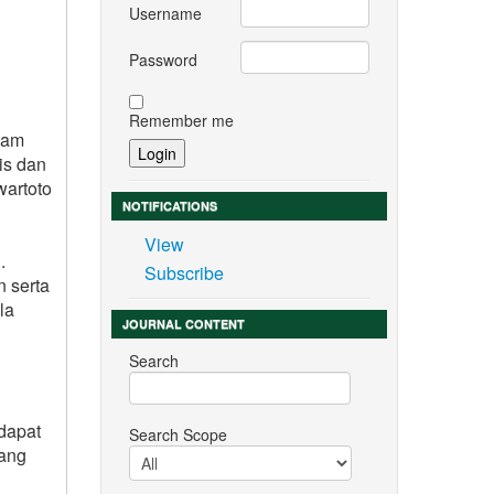
Username
Password
Remember me
lam
is dan
wartoto
NOTIFICATIONS
View
.
Subscribe
 serta
la
JOURNAL CONTENT
Search
dapat
Search Scope
yang