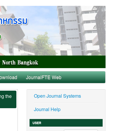
ownload
JournalFTE Web
Open Journal Systems
ng the
Journal Help
USER