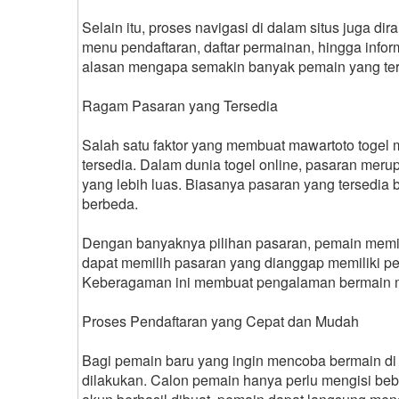
Selain itu, proses navigasi di dalam situs juga
menu pendaftaran, daftar permainan, hingga infor
alasan mengapa semakin banyak pemain yang tertar
Ragam Pasaran yang Tersedia
Salah satu faktor yang membuat mawartoto togel 
tersedia. Dalam dunia togel online, pasaran mer
yang lebih luas. Biasanya pasaran yang tersedia
berbeda.
Dengan banyaknya pilihan pasaran, pemain memil
dapat memilih pasaran yang dianggap memiliki pel
Keberagaman ini membuat pengalaman bermain me
Proses Pendaftaran yang Cepat dan Mudah
Bagi pemain baru yang ingin mencoba bermain di
dilakukan. Calon pemain hanya perlu mengisi beber