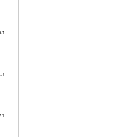
an
an
an