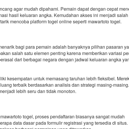
 dirancang agar mudah dipahami. Pemain dapat dengan cepat m
masi hasil keluaran angka. Kemudahan akses ini menjadi salah
ik mencoba platform togel online seperti mawartoto togel.
menarik bagi para pemain adalah banyaknya pilihan pasaran y
upakan salah satu elemen penting karena memberikan variasi p
 berasal dari berbagai negara dengan jadwal keluaran angka ya
iki kesempatan untuk memasang taruhan lebih fleksibel. Mere
uang terbaik berdasarkan analisis dan strategi masing-masing
njadi lebih seru dan tidak monoton.
 mawartoto togel, proses pendaftaran biasanya sangat mudah
apa data dasar pada formulir registrasi yang tersedia di situs.