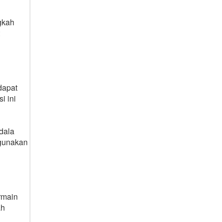
ngkah
dapat
i ini
dala
ggunakan
rmain
ah