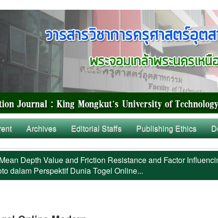
rent
Archives
Editorial Staffs
Publishing Ethics
D
Mean Depth Value and Friction Resistance and Factor Influenci
to dalam Perspektif Dunia Togel Online...