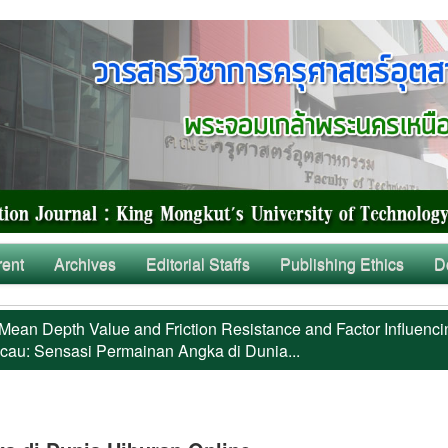
rent
Archives
Editorial Staffs
Publishing Ethics
D
Mean Depth Value and Friction Resistance and Factor Influenci
cau: Sensasi Permainan Angka di Dunia...