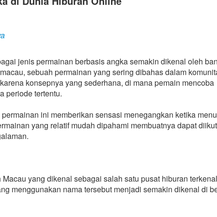
a di Dunia Hiburan Online
ya
rbagai jenis permainan berbasis angka semakin dikenal oleh ba
o macau, sebuah permainan yang sering dibahas dalam komunit
al karena konsepnya yang sederhana, di mana pemain mencoba
periode tertentu.
 permainan ini memberikan sensasi menegangkan ketika men
ermainan yang relatif mudah dipahami membuatnya dapat diikut
galaman.
Macau yang dikenal sebagai salah satu pusat hiburan terkenal
yang menggunakan nama tersebut menjadi semakin dikenal di b