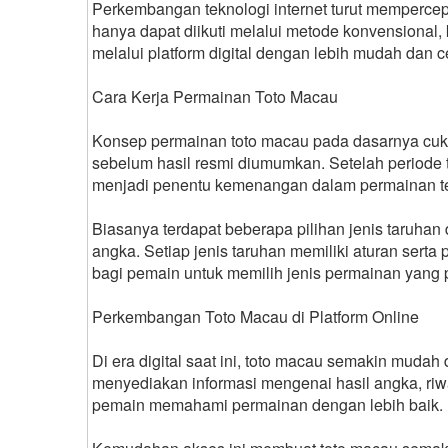
Perkembangan teknologi internet turut mempercep
hanya dapat diikuti melalui metode konvensional, 
melalui platform digital dengan lebih mudah dan c
Cara Kerja Permainan Toto Macau
Konsep permainan toto macau pada dasarnya cuku
sebelum hasil resmi diumumkan. Setelah periode
menjadi penentu kemenangan dalam permainan te
Biasanya terdapat beberapa pilihan jenis taruhan
angka. Setiap jenis taruhan memiliki aturan serta
bagi pemain untuk memilih jenis permainan yang 
Perkembangan Toto Macau di Platform Online
Di era digital saat ini, toto macau semakin mudah
menyediakan informasi mengenai hasil angka, riwa
pemain memahami permainan dengan lebih baik.