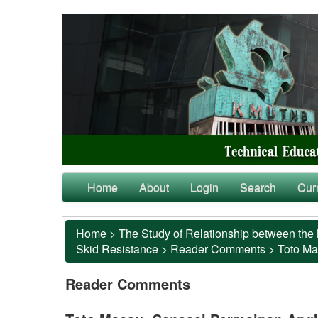
Home
About
Login
Search
Cur
Home
>
The Study of Relationship between the 
Skid Resistance
>
Reader Comments
>
Toto Ma
Reader Comments