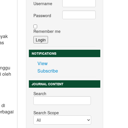
Username
Password
Remember me
nyak
as
NOTIFICATIONS
View
unggu
Subscribe
i oleh
JOURNAL CONTENT
Search
 di
erbagai
Search Scope