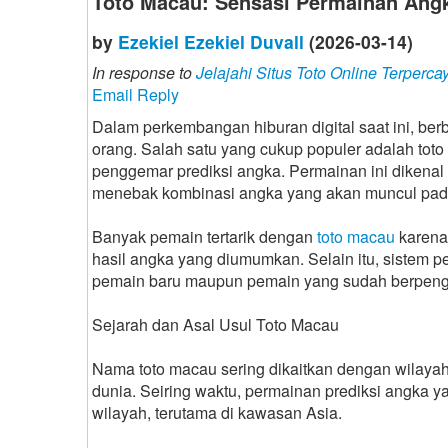
Toto Macau: Sensasi Permainan Angk
by
Ezekiel Ezekiel Duvall
(2026-03-14)
In response to
Jelajahi Situs Toto Online Terperca
Email Reply
Dalam perkembangan hiburan digital saat ini, be
orang. Salah satu yang cukup populer adalah tot
penggemar prediksi angka. Permainan ini diken
menebak kombinasi angka yang akan muncul pada 
Banyak pemain tertarik dengan
toto macau
karena
hasil angka yang diumumkan. Selain itu, sistem p
pemain baru maupun pemain yang sudah berpen
Sejarah dan Asal Usul Toto Macau
Nama toto macau sering dikaitkan dengan wilayah 
dunia. Seiring waktu, permainan prediksi angka 
wilayah, terutama di kawasan Asia.