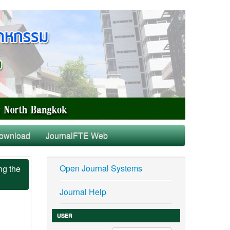
ownload
JournalFTE Web
Open Journal Systems
ng the
Journal Help
USER