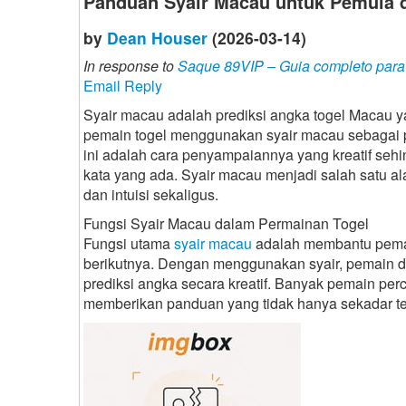
Panduan Syair Macau untuk Pemula 
by
Dean Houser
(2026-03-14)
In response to
Saque 89VIP – Guia completo para r
Email Reply
Syair macau adalah prediksi angka togel Macau y
pemain togel menggunakan syair macau sebagai p
ini adalah cara penyampaiannya yang kreatif seh
kata yang ada. Syair macau menjadi salah satu al
dan intuisi sekaligus.
Fungsi Syair Macau dalam Permainan Togel
Fungsi utama
syair macau
adalah membantu pemai
berikutnya. Dengan menggunakan syair, pemain 
prediksi angka secara kreatif. Banyak pemain p
memberikan panduan yang tidak hanya sekadar teb