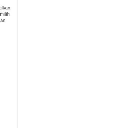
alkan.
milih
gan