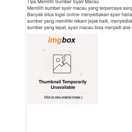
Tips Memilih Sumber Syair Macau
Memilih sumber syair macau yang terpercaya sanga
Banyak situs togel online menyediakan syair hari
sumber yang memiliki rekam jejak baik, menyediak
sumber yang tepat, syair macau bisa menjadi alat 