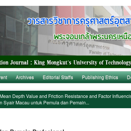
rent
Archives
Editorial Staffs
Publishing Ethics
D
Mean Depth Value and Friction Resistance and Factor Influenci
 Syair Macau untuk Pemula dan Pemain...