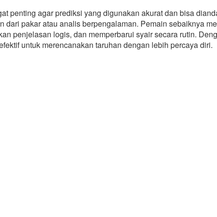
t penting agar prediksi yang digunakan akurat dan bisa diand
an dari pakar atau analis berpengalaman. Pemain sebaiknya me
an penjelasan logis, dan memperbarui syair secara rutin. Den
efektif untuk merencanakan taruhan dengan lebih percaya diri.