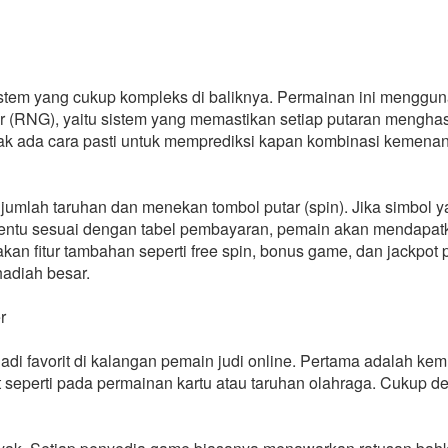
istem yang cukup kompleks di baliknya. Permainan ini menggu
 (RNG), yaitu sistem yang memastikan setiap putaran menghas
tidak ada cara pasti untuk memprediksi kapan kombinasi kemena
mlah taruhan dan menekan tombol putar (spin). Jika simbol 
entu sesuai dengan tabel pembayaran, pemain akan mendapat
 fitur tambahan seperti free spin, bonus game, dan jackpot p
adiah besar.
r
 favorit di kalangan pemain judi online. Pertama adalah ke
it seperti pada permainan kartu atau taruhan olahraga. Cukup 