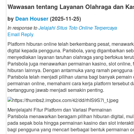
Wawasan tentang Layanan Olahraga dan Kas
by
Dean Houser
(2025-11-25)
In response to
Jelajahi Situs Toto Online Terpercaya
Email Reply
Platform hiburan online telah berkembang pesat, menawarka
digital kepada pengguna. Parisbola, yang digambarkan seba
menyediakan layanan taruhan olahraga yang berfokus teruta
Parisbola juga menawarkan permainan kasino, slot online, f
hiburan lainnya. Dengan antarmuka yang ramah pengguna
Parisbola telah menjadi pilihan utama bagi banyak pemain
permainan online, memahami cara kerja platform tersebut 
bertanggung jawab menjadi semakin penting.
Menjelajahi Fitur Platform dan Variasi Permainan
Parisbola menawarkan beragam pilihan hiburan digital, mulai
pada sepak bola hingga permainan kasino dan slot interakti
bagi pengguna yang mencari berbagai bentuk permainan on