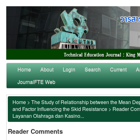
Home
About
Login
Search
Current
A
JournalFTE Web
Home
>
The Study of Relationship between the Mean Dep
and Factor Influencing the Skid Resistance
>
Reader Co
Layanan Olahraga dan Kasino...
Reader Comments